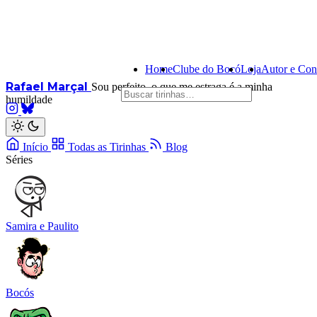
Home
Clube do Bocó
Loja
Autor e Con
Rafael Marçal
Sou perfeito, o que me estraga é a minha
humildade
Início
Todas as Tirinhas
Blog
Séries
Samira e Paulito
Bocós