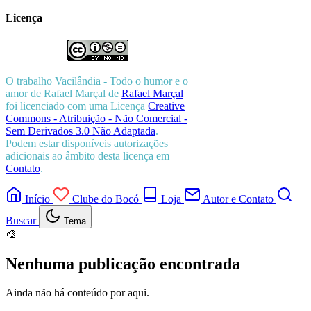
Licença
O trabalho
Vacilândia - Todo o humor e o
amor de Rafael Marçal
de
Rafael Marçal
foi licenciado com uma Licença
Creative
Commons - Atribuição - Não Comercial -
Sem Derivados 3.0 Não Adaptada
.
Podem estar disponíveis autorizações
adicionais ao âmbito desta licença em
Contato
.
Início
Clube do Bocó
Loja
Autor e Contato
Buscar
Tema
🎨
Nenhuma publicação encontrada
Ainda não há conteúdo por aqui.