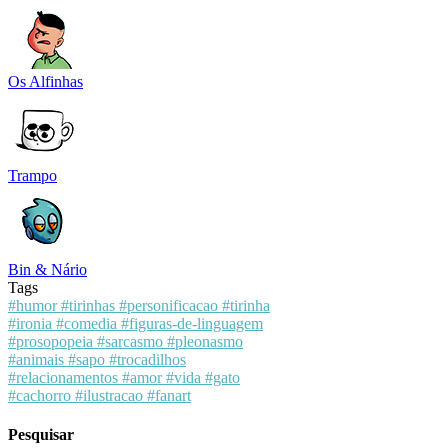
Os Alfinhas
Trampo
Bin & Nário
Tags
#humor
#tirinhas
#personificacao
#tirinha
#ironia
#comedia
#figuras-de-linguagem
#prosopopeia
#sarcasmo
#pleonasmo
#animais
#sapo
#trocadilhos
#relacionamentos
#amor
#vida
#gato
#cachorro
#ilustracao
#fanart
Pesquisar