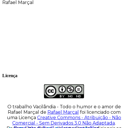
Rafael Marçal
Rafael Marçal é de Hortolândia – SP e faz
quadrinhos e ilustrações desde 2009,
publica seus trabalhos no site
vacilandia.com e nas redes sociais. Já
colaborou com a Revista MAD e licencia
tirinhas para diversos livros didáticos por
todo o Brasil.
Licença
O trabalho
Vacilândia - Todo o humor e o amor de
Rafael Marçal
de
Rafael Marçal
foi licenciado com
uma Licença
Creative Commons - Atribuição - Não
Comercial - Sem Derivados 3.0 Não Adaptada
.
Home
Clube do Bocó
Loja
Autor e Contato
Blog