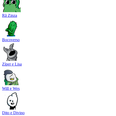
Rã Zinza
Bocoverso
Zíper e Lisa
Will e Wes
Dito e Divino