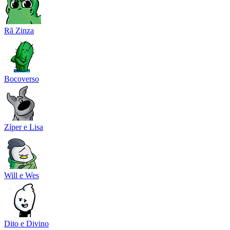
Rã Zinza
Bocoverso
Zíper e Lisa
Will e Wes
Dito e Divino