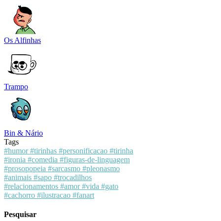
Os Alfinhas
Trampo
Bin & Nário
Tags
#humor
#tirinhas
#personificacao
#tirinha
#ironia
#comedia
#figuras-de-linguagem
#prosopopeia
#sarcasmo
#pleonasmo
#animais
#sapo
#trocadilhos
#relacionamentos
#amor
#vida
#gato
#cachorro
#ilustracao
#fanart
Pesquisar