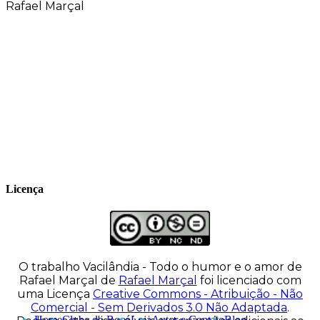
Rafael Marçal
Rafael Marçal é de Hortolândia – SP e faz
quadrinhos e ilustrações desde 2009,
publica seus trabalhos no site
vacilandia.com e nas redes sociais. Já
colaborou com a Revista MAD e licencia
tirinhas para diversos livros didáticos por
todo o Brasil.
Licença
O trabalho
Vacilândia - Todo o humor e o amor de
Rafael Marçal
de
Rafael Marçal
foi licenciado com
uma Licença
Creative Commons - Atribuição - Não
Comercial - Sem Derivados 3.0 Não Adaptada
.
Home
Clube do Bocó
Loja
Autor e Contato
Blog