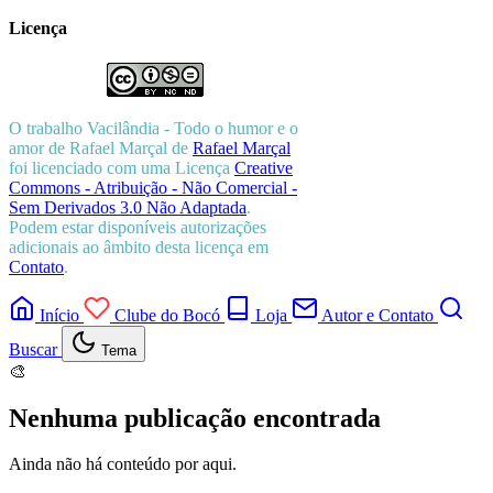
Licença
O trabalho
Vacilândia - Todo o humor e o
amor de Rafael Marçal
de
Rafael Marçal
foi licenciado com uma Licença
Creative
Commons - Atribuição - Não Comercial -
Sem Derivados 3.0 Não Adaptada
.
Podem estar disponíveis autorizações
adicionais ao âmbito desta licença em
Contato
.
Início
Clube do Bocó
Loja
Autor e Contato
Buscar
Tema
🎨
Nenhuma publicação encontrada
Ainda não há conteúdo por aqui.