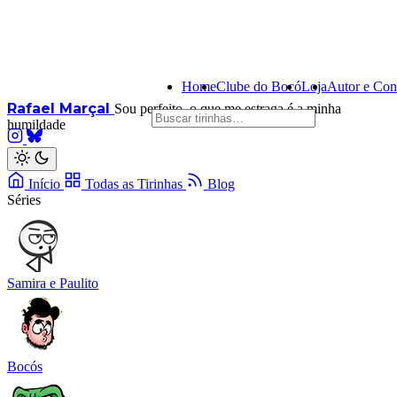
Home
Clube do Bocó
Loja
Autor e Con
Rafael Marçal
Sou perfeito, o que me estraga é a minha
humildade
Início
Todas as Tirinhas
Blog
Séries
Samira e Paulito
Bocós