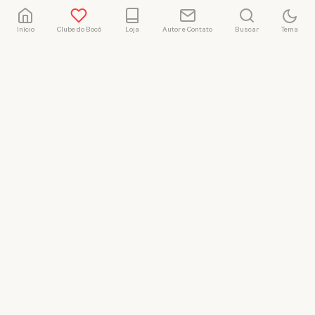
Início
Clube do Bocó
Loja
Autor e Contato
Buscar
Tema
Rafael Marçal
Rafael Marçal é de
Hortolândia – SP e faz
quadrinhos e ilustrações
desde 2009, publica seus
trabalhos no site
vacilandia.com e nas redes
sociais. Já colaborou com a
Revista MAD e licencia
tirinhas para diversos livros
didáticos por todo o Brasil.
LICENÇA