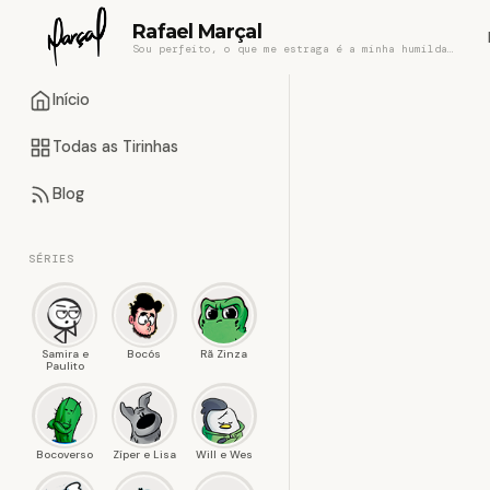
Rafael Marçal
Sou perfeito, o que me estraga é a minha humildade
Início
Todas as Tirinhas
Blog
SÉRIES
Samira e
Bocós
Rã Zinza
Paulito
Bocoverso
Zíper e Lisa
Will e Wes