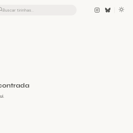
contrada
i.