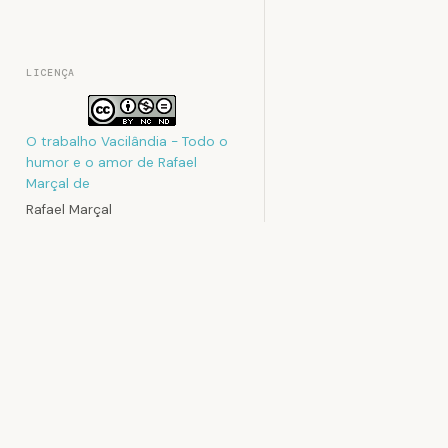
LICENÇA
O trabalho
Vacilândia - Todo o
humor e o amor de Rafael
Marçal
de
Rafael Marçal
foi licenciado com uma Licença
Creative Commons - Atribuição
- Não Comercial - Sem
Rafael Mar
Derivados 3.0 Não Adaptada
Rafael Marçal é
.
e faz quadrinho
Podem estar disponíveis
desde 2009, pu
autorizações adicionais ao
no site vacilan
âmbito desta licença em
sociais. Já col
Contato
MAD e licencia t
.