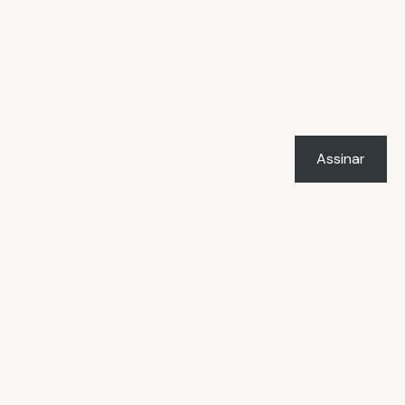
Assinar
LICENÇA
O trabalho
Vacilândia - Todo o humor e
o amor de Rafael Marçal
de
Rafael Marçal
foi licenciado com uma Licença