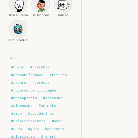
Dito e Divino
Os Alfinhas
Trampo
Bin & Nário
TAGS
#humor
#tirinhas
#personificacao
#tirinha
#ironia
#comedia
#figuras-de-linguagem
#prosopopeia
#sarcasmo
#pleonasmo
#animais
#sapo
#trocadilhos
#relacionamentos
#amor
#vida
#gato
#cachorro
#ilustracao
#fanart