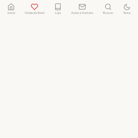
Início
Clube do Bocó
Loja
Autor e Contato
Buscar
Tema
Rafael Marçal
Rafael Marçal é de
Hortolândia – SP e faz
quadrinhos e ilustrações
desde 2009, publica seus
trabalhos no site
vacilandia.com e nas redes
sociais. Já colaborou com a
Revista MAD e licencia
tirinhas para diversos livros
didáticos por todo o Brasil.
LICENÇA