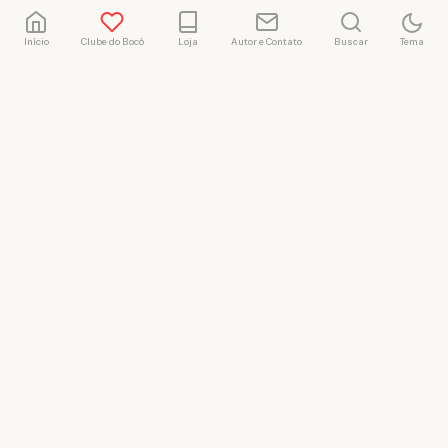
Início
Clube do Bocó
Loja
Autor e Contato
Buscar
Tema
Rafael Marçal
Rafael Marçal é de
Hortolândia – SP e faz
quadrinhos e ilustrações
desde 2009, publica seus
trabalhos no site
vacilandia.com e nas redes
sociais. Já colaborou com a
Revista MAD e licencia
tirinhas para diversos livros
didáticos por todo o Brasil.
LICENÇA