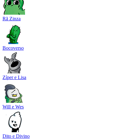
Rã Zinza
Bocoverso
Zíper e Lisa
Will e Wes
Dito e Divino