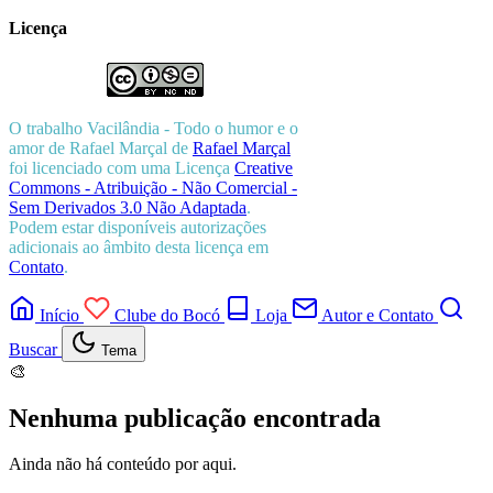
Licença
O trabalho
Vacilândia - Todo o humor e o
amor de Rafael Marçal
de
Rafael Marçal
foi licenciado com uma Licença
Creative
Commons - Atribuição - Não Comercial -
Sem Derivados 3.0 Não Adaptada
.
Podem estar disponíveis autorizações
adicionais ao âmbito desta licença em
Contato
.
Início
Clube do Bocó
Loja
Autor e Contato
Buscar
Tema
🎨
Nenhuma publicação encontrada
Ainda não há conteúdo por aqui.