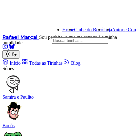
Home
Clube do Bocó
Loja
Autor e Con
Rafael Marçal
Sou perfeito, o que me estraga é a minha
humildade
Início
Todas as Tirinhas
Blog
Séries
Samira e Paulito
Bocós