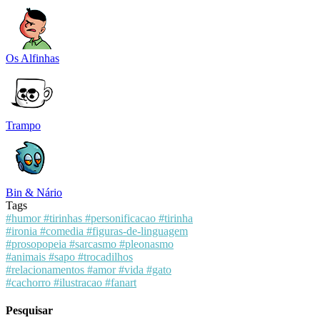
Os Alfinhas
Trampo
Bin & Nário
Tags
#humor
#tirinhas
#personificacao
#tirinha
#ironia
#comedia
#figuras-de-linguagem
#prosopopeia
#sarcasmo
#pleonasmo
#animais
#sapo
#trocadilhos
#relacionamentos
#amor
#vida
#gato
#cachorro
#ilustracao
#fanart
Pesquisar