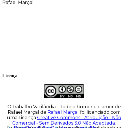
Rafael Marçal
Rafael Marçal é de Hortolândia – SP e faz
quadrinhos e ilustrações desde 2009,
publica seus trabalhos no site
vacilandia.com e nas redes sociais. Já
colaborou com a Revista MAD e licencia
tirinhas para diversos livros didáticos por
todo o Brasil.
Licença
O trabalho
Vacilândia - Todo o humor e o amor de
Rafael Marçal
de
Rafael Marçal
foi licenciado com
uma Licença
Creative Commons - Atribuição - Não
Comercial - Sem Derivados 3.0 Não Adaptada
.
Home
Clube do Bocó
Loja
Autor e Contato
Blog