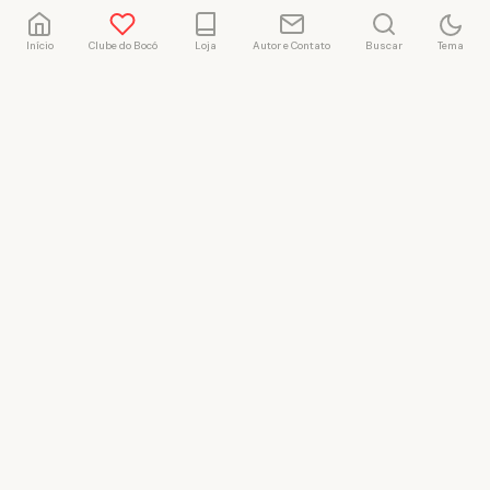
Início
Clube do Bocó
Loja
Autor e Contato
Buscar
Tema
Rafael Marçal
Rafael Marçal é de
Hortolândia – SP e faz
quadrinhos e ilustrações
desde 2009, publica seus
trabalhos no site
vacilandia.com e nas redes
sociais. Já colaborou com a
Revista MAD e licencia
tirinhas para diversos livros
didáticos por todo o Brasil.
LICENÇA