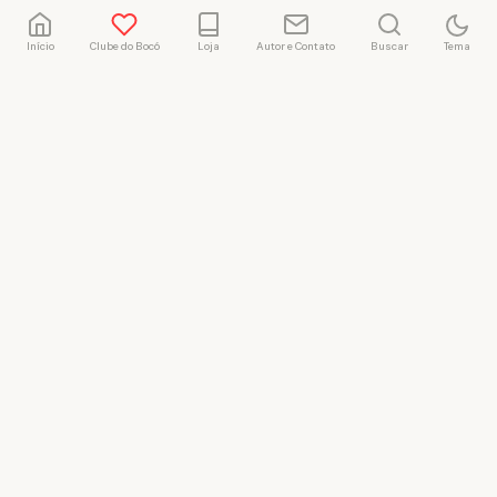
Início
Clube do Bocó
Loja
Autor e Contato
Buscar
Tema
Rafael Marçal
Rafael Marçal é de
Hortolândia – SP e faz
quadrinhos e ilustrações
desde 2009, publica seus
trabalhos no site
vacilandia.com e nas redes
sociais. Já colaborou com a
Revista MAD e licencia
tirinhas para diversos livros
didáticos por todo o Brasil.
LICENÇA