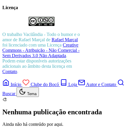
Licença
O trabalho
Vacilândia - Todo o humor e o
amor de Rafael Marçal
de
Rafael Marçal
foi licenciado com uma Licença
Creative
Commons - Atribuição - Não Comercial -
Sem Derivados 3.0 Não Adaptada
.
Podem estar disponíveis autorizações
adicionais ao âmbito desta licença em
Contato
.
Início
Clube do Bocó
Loja
Autor e Contato
Buscar
Tema
🎨
Nenhuma publicação encontrada
Ainda não há conteúdo por aqui.