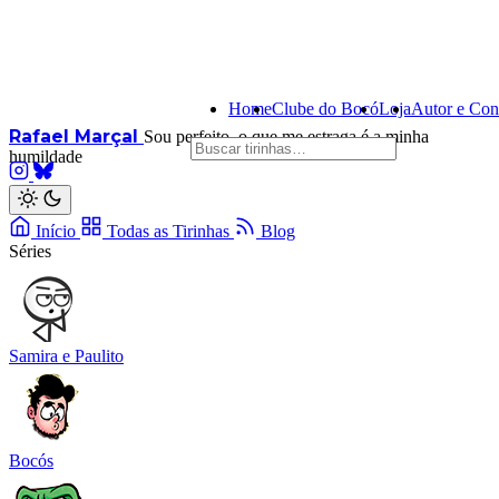
Home
Clube do Bocó
Loja
Autor e Con
Rafael Marçal
Sou perfeito, o que me estraga é a minha
humildade
Início
Todas as Tirinhas
Blog
Séries
Samira e Paulito
Bocós