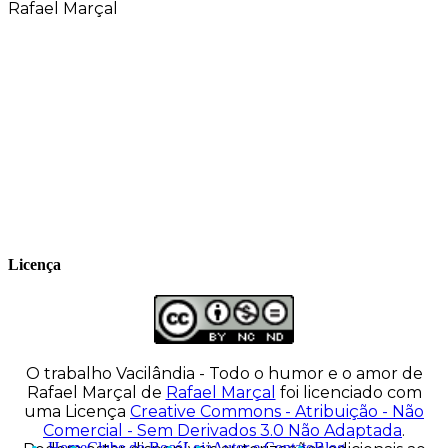
Rafael Marçal
Rafael Marçal é de Hortolândia – SP e faz
quadrinhos e ilustrações desde 2009,
publica seus trabalhos no site
vacilandia.com e nas redes sociais. Já
colaborou com a Revista MAD e licencia
tirinhas para diversos livros didáticos por
todo o Brasil.
Licença
O trabalho
Vacilândia - Todo o humor e o amor de
Rafael Marçal
de
Rafael Marçal
foi licenciado com
uma Licença
Creative Commons - Atribuição - Não
Comercial - Sem Derivados 3.0 Não Adaptada
.
Home
Clube do Bocó
Loja
Autor e Contato
Blog