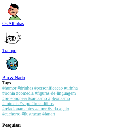
Os Alfinhas
Trampo
Bin & Nário
Tags
#humor
#tirinhas
#personificacao
#tirinha
#ironia
#comedia
#figuras-de-linguagem
#prosopopeia
#sarcasmo
#pleonasmo
#animais
#sapo
#trocadilhos
#relacionamentos
#amor
#vida
#gato
#cachorro
#ilustracao
#fanart
Pesquisar