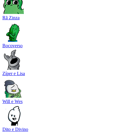
Rã Zinza
Bocoverso
Zíper e Lisa
Will e Wes
Dito e Divino