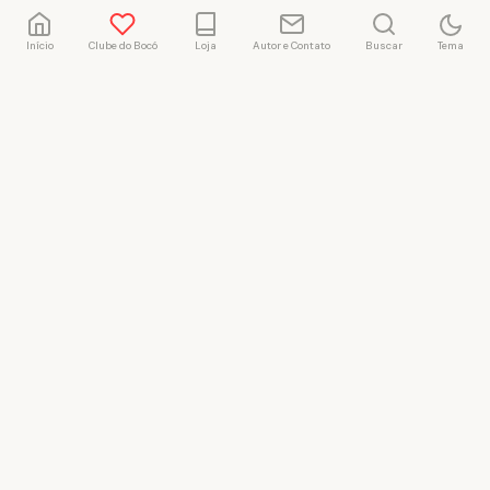
Início
Clube do Bocó
Loja
Autor e Contato
Buscar
Tema
Rafael Marçal
Rafael Marçal é de
Hortolândia – SP e faz
quadrinhos e ilustrações
desde 2009, publica seus
trabalhos no site
vacilandia.com e nas redes
sociais. Já colaborou com a
Revista MAD e licencia
tirinhas para diversos livros
didáticos por todo o Brasil.
LICENÇA