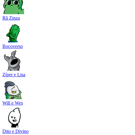
Rã Zinza
Bocoverso
Zíper e Lisa
Will e Wes
Dito e Divino