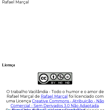
Rafael Marçal
Rafael Marçal é de Hortolândia – SP e faz
quadrinhos e ilustrações desde 2009,
publica seus trabalhos no site
vacilandia.com e nas redes sociais. Já
colaborou com a Revista MAD e licencia
tirinhas para diversos livros didáticos por
todo o Brasil.
Licença
O trabalho
Vacilândia - Todo o humor e o amor de
Rafael Marçal
de
Rafael Marçal
foi licenciado com
uma Licença
Creative Commons - Atribuição - Não
Comercial - Sem Derivados 3.0 Não Adaptada
.
Home
Clube do Bocó
Loja
Autor e Contato
Blog