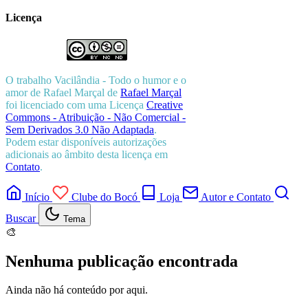
Licença
O trabalho
Vacilândia - Todo o humor e o
amor de Rafael Marçal
de
Rafael Marçal
foi licenciado com uma Licença
Creative
Commons - Atribuição - Não Comercial -
Sem Derivados 3.0 Não Adaptada
.
Podem estar disponíveis autorizações
adicionais ao âmbito desta licença em
Contato
.
Início
Clube do Bocó
Loja
Autor e Contato
Buscar
Tema
🎨
Nenhuma publicação encontrada
Ainda não há conteúdo por aqui.