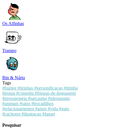
Os Alfinhas
Trampo
Bin & Nário
Tags
#humor
#tirinhas
#personificacao
#tirinha
#ironia
#comedia
#figuras-de-linguagem
#prosopopeia
#sarcasmo
#pleonasmo
#animais
#sapo
#trocadilhos
#relacionamentos
#amor
#vida
#gato
#cachorro
#ilustracao
#fanart
Pesquisar