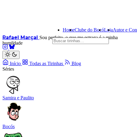
Home
Clube do Bocó
Loja
Autor e Con
Rafael Marçal
Sou perfeito, o que me estraga é a minha
humildade
Início
Todas as Tirinhas
Blog
Séries
Samira e Paulito
Bocós