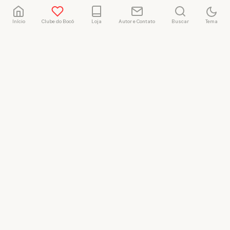
Início
Clube do Bocó
Loja
Autor e Contato
Buscar
Tema
Rafael Marçal
Rafael Marçal é de
Hortolândia – SP e faz
quadrinhos e ilustrações
desde 2009, publica seus
trabalhos no site
vacilandia.com e nas redes
sociais. Já colaborou com a
Revista MAD e licencia
tirinhas para diversos livros
didáticos por todo o Brasil.
LICENÇA