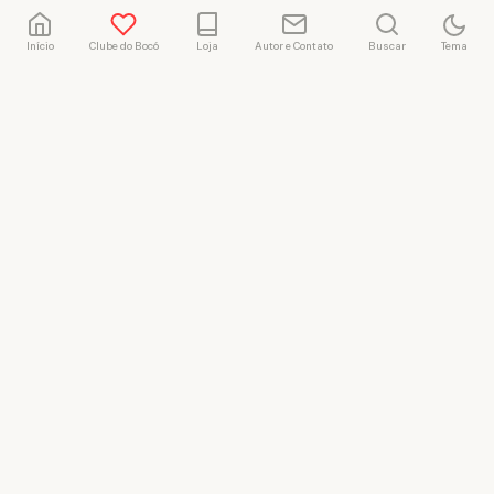
Início
Clube do Bocó
Loja
Autor e Contato
Buscar
Tema
Rafael Marçal
Rafael Marçal é de
Hortolândia – SP e faz
quadrinhos e ilustrações
desde 2009, publica seus
trabalhos no site
vacilandia.com e nas redes
sociais. Já colaborou com a
Revista MAD e licencia
tirinhas para diversos livros
didáticos por todo o Brasil.
LICENÇA