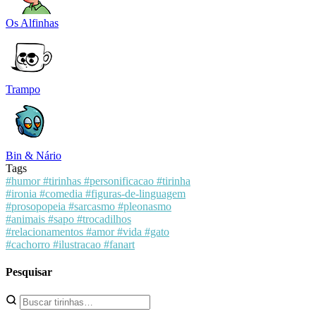
Os Alfinhas
Trampo
Bin & Nário
Tags
#humor
#tirinhas
#personificacao
#tirinha
#ironia
#comedia
#figuras-de-linguagem
#prosopopeia
#sarcasmo
#pleonasmo
#animais
#sapo
#trocadilhos
#relacionamentos
#amor
#vida
#gato
#cachorro
#ilustracao
#fanart
Pesquisar