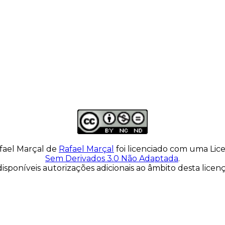
fael Marçal
de
Rafael Marçal
foi licenciado com uma Li
Sem Derivados 3.0 Não Adaptada
.
isponíveis autorizações adicionais ao âmbito desta lice