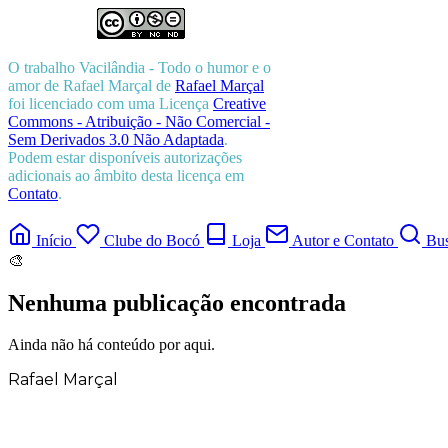
O trabalho
Vacilândia - Todo o humor e o
amor de Rafael Marçal
de
Rafael Marçal
foi licenciado com uma Licença
Creative
Commons - Atribuição - Não Comercial -
Sem Derivados 3.0 Não Adaptada
.
Podem estar disponíveis autorizações
adicionais ao âmbito desta licença em
Contato
.
Início
Clube do Bocó
Loja
Autor e Contato
Bus
🎨
Nenhuma publicação encontrada
Ainda não há conteúdo por aqui.
Rafael Marçal
Rafael Marçal é de Hortolândia – SP e faz
quadrinhos e ilustrações desde 2009,