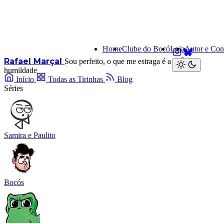
Home
Clube do Bocó
Loja
Autor e Con
Rafael Marçal
Sou perfeito, o que me estraga é a minha
humildade
Início
Todas as Tirinhas
Blog
Séries
Samira e Paulito
Bocós