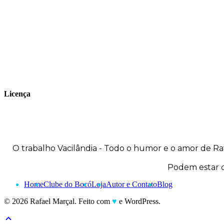
publica seus trabalhos no site
vacilandia.com e nas redes sociais. Já
colaborou com a Revista MAD e licencia
tirinhas para diversos livros didáticos por
todo o Brasil.
Licença
O trabalho
Vacilândia - Todo o humor e o amor de Ra
Podem estar d
Home
Clube do Bocó
Loja
Autor e Contato
Blog
© 2026 Rafael Marçal. Feito com
♥
e WordPress.