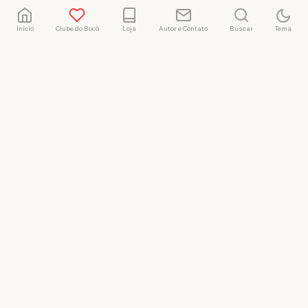
Início
Clube do Bocó
Loja
Autor e Contato
Buscar
Tema
Rafael Marçal
Rafael Marçal é de
Hortolândia – SP e faz
quadrinhos e ilustrações
desde 2009, publica seus
trabalhos no site
vacilandia.com e nas redes
sociais. Já colaborou com a
Revista MAD e licencia
tirinhas para diversos livros
didáticos por todo o Brasil.
LICENÇA