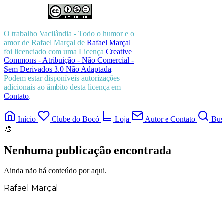
O trabalho
Vacilândia - Todo o humor e o
amor de Rafael Marçal
de
Rafael Marçal
foi licenciado com uma Licença
Creative
Commons - Atribuição - Não Comercial -
Sem Derivados 3.0 Não Adaptada
.
Podem estar disponíveis autorizações
adicionais ao âmbito desta licença em
Contato
.
Início
Clube do Bocó
Loja
Autor e Contato
Bus
🎨
Nenhuma publicação encontrada
Ainda não há conteúdo por aqui.
Rafael Marçal
Rafael Marçal é de Hortolândia – SP e faz
quadrinhos e ilustrações desde 2009,