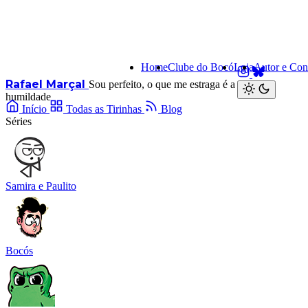
Home
Clube do Bocó
Loja
Autor e Con
Rafael Marçal
Sou perfeito, o que me estraga é a minha
humildade
Início
Todas as Tirinhas
Blog
Séries
Samira e Paulito
Bocós