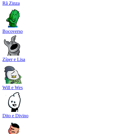
Rã Zinza
Bocoverso
Zíper e Lisa
Will e Wes
Dito e Divino