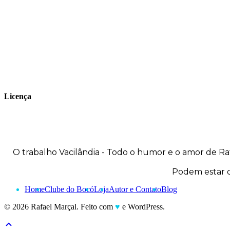
publica seus trabalhos no site
vacilandia.com e nas redes sociais. Já
colaborou com a Revista MAD e licencia
tirinhas para diversos livros didáticos por
todo o Brasil.
Licença
O trabalho
Vacilândia - Todo o humor e o amor de Ra
Podem estar d
Home
Clube do Bocó
Loja
Autor e Contato
Blog
© 2026 Rafael Marçal. Feito com
♥
e WordPress.