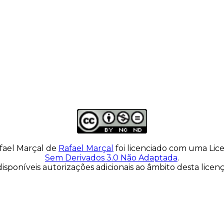
fael Marçal
de
Rafael Marçal
foi licenciado com uma Li
Sem Derivados 3.0 Não Adaptada
.
isponíveis autorizações adicionais ao âmbito desta lice