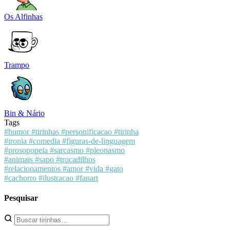
Os Alfinhas
Trampo
Bin & Nário
Tags
#humor
#tirinhas
#personificacao
#tirinha
#ironia
#comedia
#figuras-de-linguagem
#prosopopeia
#sarcasmo
#pleonasmo
#animais
#sapo
#trocadilhos
#relacionamentos
#amor
#vida
#gato
#cachorro
#ilustracao
#fanart
Pesquisar