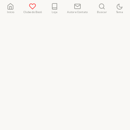
Início
Clube do Bocó
Loja
Autor e Contato
Buscar
Tema
Rafael Marçal
Rafael Marçal é de
Hortolândia – SP e faz
quadrinhos e ilustrações
desde 2009, publica seus
trabalhos no site
vacilandia.com e nas redes
sociais. Já colaborou com a
Revista MAD e licencia
tirinhas para diversos livros
didáticos por todo o Brasil.
LICENÇA