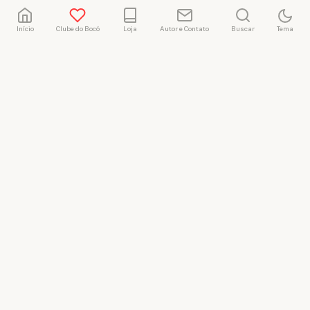
Início
Clube do Bocó
Loja
Autor e Contato
Buscar
Tema
Rafael Marçal
Rafael Marçal é de
Hortolândia – SP e faz
quadrinhos e ilustrações
desde 2009, publica seus
trabalhos no site
vacilandia.com e nas redes
sociais. Já colaborou com a
Revista MAD e licencia
tirinhas para diversos livros
didáticos por todo o Brasil.
LICENÇA