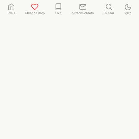
Início
Clube do Bocó
Loja
Autor e Contato
Buscar
Tema
Rafael Marçal
Rafael Marçal é de
Hortolândia – SP e faz
quadrinhos e ilustrações
desde 2009, publica seus
trabalhos no site
vacilandia.com e nas redes
sociais. Já colaborou com a
Revista MAD e licencia
tirinhas para diversos livros
didáticos por todo o Brasil.
LICENÇA