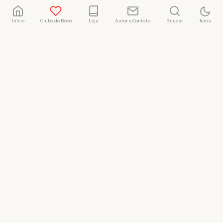
Início
Clube do Bocó
Loja
Autor e Contato
Buscar
Tema
Rafael Marçal
Rafael Marçal é de
Hortolândia – SP e faz
quadrinhos e ilustrações
desde 2009, publica seus
trabalhos no site
vacilandia.com e nas redes
sociais. Já colaborou com a
Revista MAD e licencia
tirinhas para diversos livros
didáticos por todo o Brasil.
LICENÇA