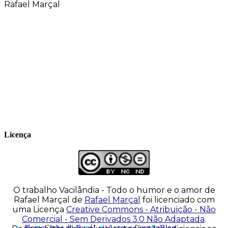
Rafael Marçal
Rafael Marçal é de Hortolândia – SP e faz
quadrinhos e ilustrações desde 2009,
publica seus trabalhos no site
vacilandia.com e nas redes sociais. Já
colaborou com a Revista MAD e licencia
tirinhas para diversos livros didáticos por
todo o Brasil.
Licença
O trabalho
Vacilândia - Todo o humor e o amor de
Rafael Marçal
de
Rafael Marçal
foi licenciado com
uma Licença
Creative Commons - Atribuição - Não
Comercial - Sem Derivados 3.0 Não Adaptada
.
Home
Clube do Bocó
Loja
Autor e Contato
Blog