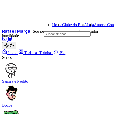
Home
Clube do Bocó
Loja
Autor e Con
Rafael Marçal
Sou perfeito, o que me estraga é a minha
humildade
Início
Todas as Tirinhas
Blog
Séries
Samira e Paulito
Bocós