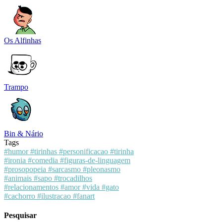
Os Alfinhas
Trampo
Bin & Nário
Tags
#humor
#tirinhas
#personificacao
#tirinha
#ironia
#comedia
#figuras-de-linguagem
#prosopopeia
#sarcasmo
#pleonasmo
#animais
#sapo
#trocadilhos
#relacionamentos
#amor
#vida
#gato
#cachorro
#ilustracao
#fanart
Pesquisar