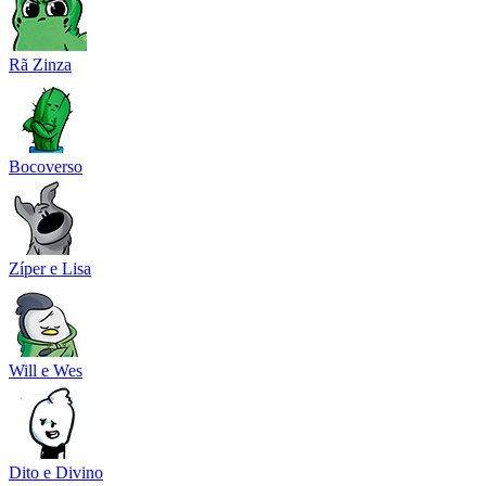
Rã Zinza
Bocoverso
Zíper e Lisa
Will e Wes
Dito e Divino