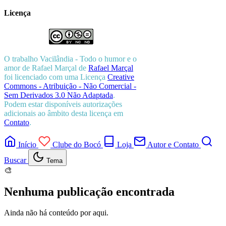
Licença
O trabalho
Vacilândia - Todo o humor e o
amor de Rafael Marçal
de
Rafael Marçal
foi licenciado com uma Licença
Creative
Commons - Atribuição - Não Comercial -
Sem Derivados 3.0 Não Adaptada
.
Podem estar disponíveis autorizações
adicionais ao âmbito desta licença em
Contato
.
Início
Clube do Bocó
Loja
Autor e Contato
Buscar
Tema
🎨
Nenhuma publicação encontrada
Ainda não há conteúdo por aqui.