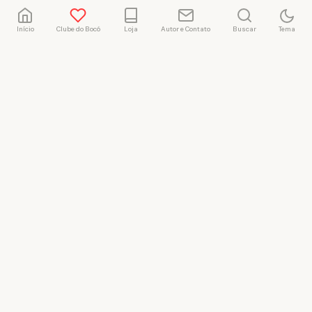
Início
Clube do Bocó
Loja
Autor e Contato
Buscar
Tema
Rafael Marçal
Rafael Marçal é de
Hortolândia – SP e faz
quadrinhos e ilustrações
desde 2009, publica seus
trabalhos no site
vacilandia.com e nas redes
sociais. Já colaborou com a
Revista MAD e licencia
tirinhas para diversos livros
didáticos por todo o Brasil.
LICENÇA