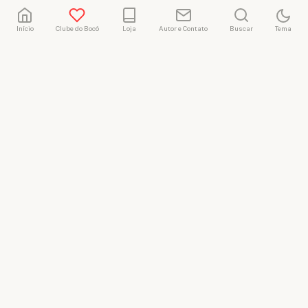
Início
Clube do Bocó
Loja
Autor e Contato
Buscar
Tema
Rafael Marçal
Rafael Marçal é de
Hortolândia – SP e faz
quadrinhos e ilustrações
desde 2009, publica seus
trabalhos no site
vacilandia.com e nas redes
sociais. Já colaborou com a
Revista MAD e licencia
tirinhas para diversos livros
didáticos por todo o Brasil.
LICENÇA