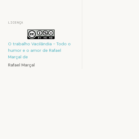
LICENÇA
O trabalho
Vacilândia - Todo o
humor e o amor de Rafael
Marçal
de
Rafael Marçal
foi licenciado com uma Licença
Creative Commons - Atribuição
- Não Comercial - Sem
Rafael Mar
Derivados 3.0 Não Adaptada
Rafael Marçal é
.
e faz quadrinho
Podem estar disponíveis
desde 2009, pu
autorizações adicionais ao
no site vacilan
âmbito desta licença em
sociais. Já col
Contato
MAD e licencia t
.