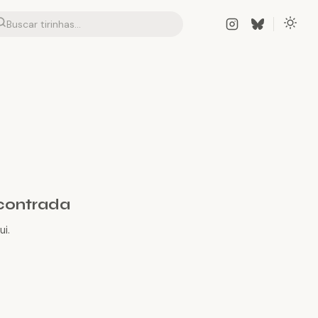
contrada
i.