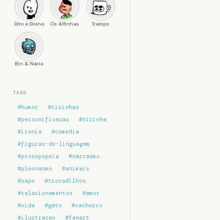
Dito e Divino
Os Alfinhas
Trampo
Bin & Nário
TAGS
#humor
#tirinhas
#personificacao
#tirinha
#ironia
#comedia
#figuras-de-linguagem
#prosopopeia
#sarcasmo
#pleonasmo
#animais
#sapo
#trocadilhos
#relacionamentos
#amor
#vida
#gato
#cachorro
#ilustracao
#fanart