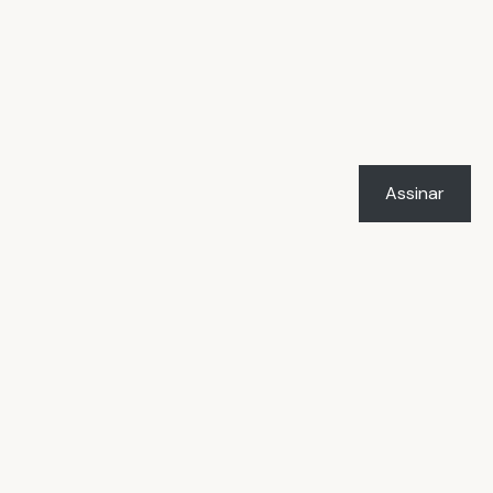
Assinar
LICENÇA
O trabalho
Vacilândia - Todo o humor e
o amor de Rafael Marçal
de
Rafael Marçal
foi licenciado com uma Licença