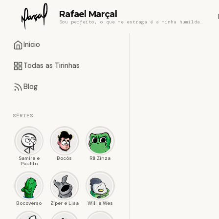
Rafael Marçal
Sou perfeito, o que me estraga é a minha humildade
Início
Todas as Tirinhas
Blog
SÉRIES
Samira e
Bocós
Rã Zinza
Paulito
Bocoverso
Zíper e Lisa
Will e Wes