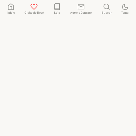
Início
Clube do Bocó
Loja
Autor e Contato
Buscar
Tema
Rafael Marçal
Rafael Marçal é de
Hortolândia – SP e faz
quadrinhos e ilustrações
desde 2009, publica seus
trabalhos no site
vacilandia.com e nas redes
sociais. Já colaborou com a
Revista MAD e licencia
tirinhas para diversos livros
didáticos por todo o Brasil.
LICENÇA