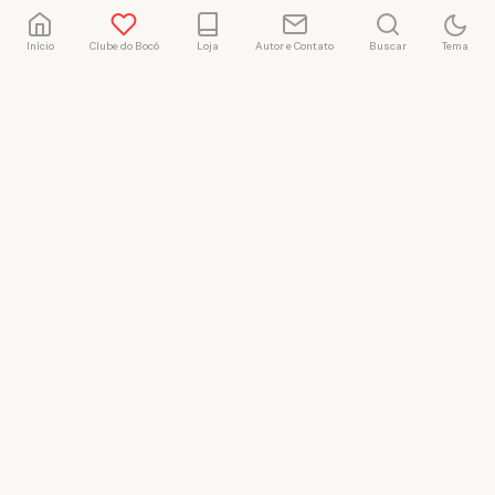
Início
Clube do Bocó
Loja
Autor e Contato
Buscar
Tema
Rafael Marçal
Rafael Marçal é de
Hortolândia – SP e faz
quadrinhos e ilustrações
desde 2009, publica seus
trabalhos no site
vacilandia.com e nas redes
sociais. Já colaborou com a
Revista MAD e licencia
tirinhas para diversos livros
didáticos por todo o Brasil.
LICENÇA