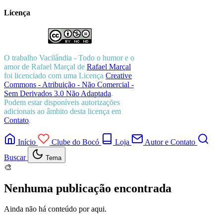
Licença
O trabalho
Vacilândia - Todo o humor e o
amor de Rafael Marçal
de
Rafael Marçal
foi licenciado com uma Licença
Creative
Commons - Atribuição - Não Comercial -
Sem Derivados 3.0 Não Adaptada
.
Podem estar disponíveis autorizações
adicionais ao âmbito desta licença em
Contato
.
Início
Clube do Bocó
Loja
Autor e Contato
Buscar
Tema
🎨
Nenhuma publicação encontrada
Ainda não há conteúdo por aqui.