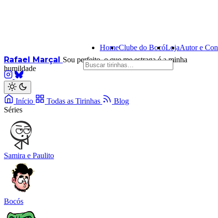
Home
Clube do Bocó
Loja
Autor e Con
Rafael Marçal
Sou perfeito, o que me estraga é a minha
humildade
Início
Todas as Tirinhas
Blog
Séries
Samira e Paulito
Bocós