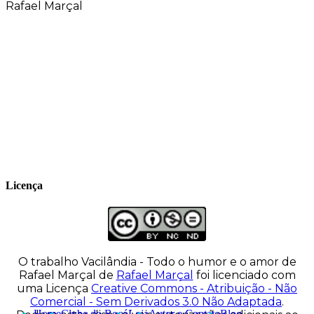
Rafael Marçal
Rafael Marçal é de Hortolândia – SP e faz
quadrinhos e ilustrações desde 2009,
publica seus trabalhos no site
vacilandia.com e nas redes sociais. Já
colaborou com a Revista MAD e licencia
tirinhas para diversos livros didáticos por
todo o Brasil.
Licença
O trabalho
Vacilândia - Todo o humor e o amor de
Rafael Marçal
de
Rafael Marçal
foi licenciado com
uma Licença
Creative Commons - Atribuição - Não
Comercial - Sem Derivados 3.0 Não Adaptada
.
Home
Clube do Bocó
Loja
Autor e Contato
Blog