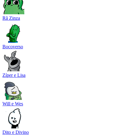
Rã Zinza
Bocoverso
Zíper e Lisa
Will e Wes
Dito e Divino