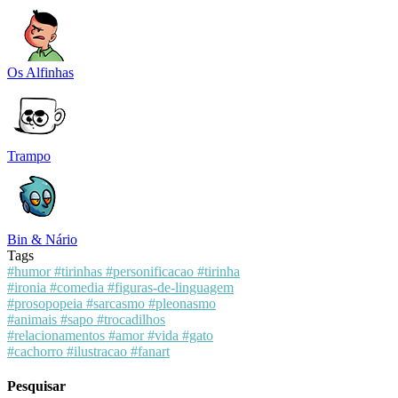
Os Alfinhas
Trampo
Bin & Nário
Tags
#humor
#tirinhas
#personificacao
#tirinha
#ironia
#comedia
#figuras-de-linguagem
#prosopopeia
#sarcasmo
#pleonasmo
#animais
#sapo
#trocadilhos
#relacionamentos
#amor
#vida
#gato
#cachorro
#ilustracao
#fanart
Pesquisar