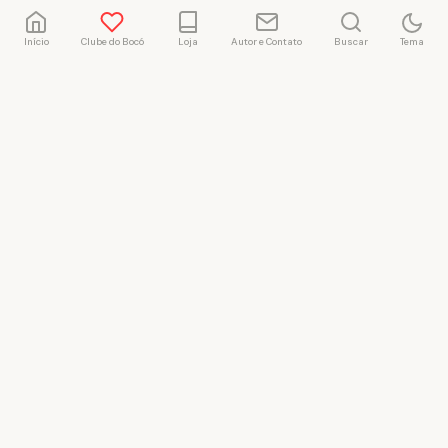
Início
Clube do Bocó
Loja
Autor e Contato
Buscar
Tema
Rafael Marçal
Rafael Marçal é de
Hortolândia – SP e faz
quadrinhos e ilustrações
desde 2009, publica seus
trabalhos no site
vacilandia.com e nas redes
sociais. Já colaborou com a
Revista MAD e licencia
tirinhas para diversos livros
didáticos por todo o Brasil.
LICENÇA