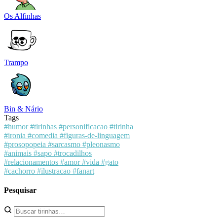
Os Alfinhas
Trampo
Bin & Nário
Tags
#humor
#tirinhas
#personificacao
#tirinha
#ironia
#comedia
#figuras-de-linguagem
#prosopopeia
#sarcasmo
#pleonasmo
#animais
#sapo
#trocadilhos
#relacionamentos
#amor
#vida
#gato
#cachorro
#ilustracao
#fanart
Pesquisar