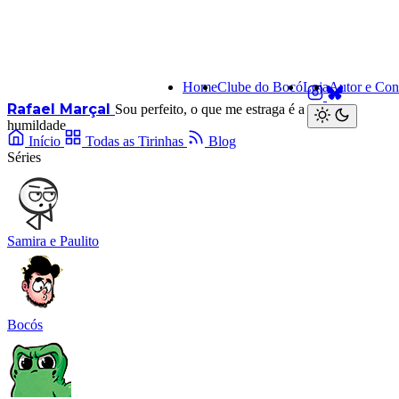
Home
Clube do Bocó
Loja
Autor e Con
Rafael Marçal
Sou perfeito, o que me estraga é a minha
humildade
Início
Todas as Tirinhas
Blog
Séries
Samira e Paulito
Bocós