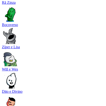
Rã Zinza
Bocoverso
Zíper e Lisa
Will e Wes
Dito e Divino