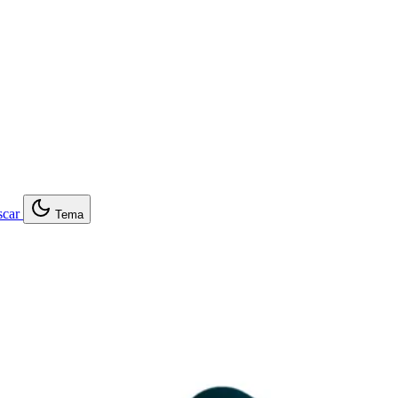
car
Tema