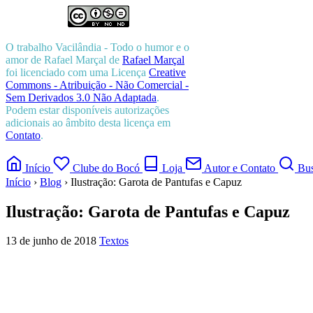
O trabalho
Vacilândia - Todo o humor e o
amor de Rafael Marçal
de
Rafael Marçal
foi licenciado com uma Licença
Creative
Commons - Atribuição - Não Comercial -
Sem Derivados 3.0 Não Adaptada
.
Podem estar disponíveis autorizações
adicionais ao âmbito desta licença em
Contato
.
Início
Clube do Bocó
Loja
Autor e Contato
Bus
Início
›
Blog
›
Ilustração: Garota de Pantufas e Capuz
Ilustração: Garota de Pantufas e Capuz
13 de junho de 2018
Textos