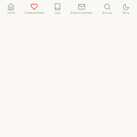
Início
Clube do Bocó
Loja
Autor e Contato
Buscar
Tema
Rafael Marçal
Rafael Marçal é de
Hortolândia – SP e faz
quadrinhos e ilustrações
desde 2009, publica seus
trabalhos no site
vacilandia.com e nas redes
sociais. Já colaborou com a
Revista MAD e licencia
tirinhas para diversos livros
didáticos por todo o Brasil.
LICENÇA