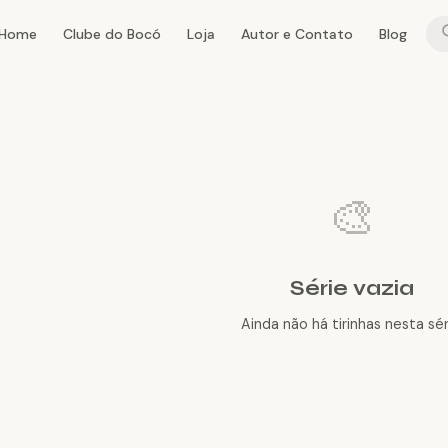
Home
Clube do Bocó
Loja
Autor e Contato
Blog
🎨
Série vazia
Ainda não há tirinhas nesta sér