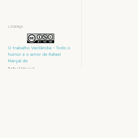
LICENÇA
O trabalho
Vacilândia - Todo o
humor e o amor de Rafael
Marçal
de
Rafael Marçal
foi licenciado com uma Licença
Creative Commons - Atribuição
Rafael Mar
- Não Comercial - Sem
Derivados 3.0 Não Adaptada
Rafael Marçal é
.
e faz quadrinho
Podem estar disponíveis
desde 2009, pu
autorizações adicionais ao
no site vacilan
âmbito desta licença em
sociais. Já col
Contato
MAD e licencia t