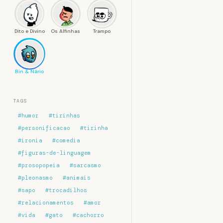
Dito e Divino
Os Alfinhas
Trampo
Bin & Nário
TAGS
#humor
#tirinhas
#personificacao
#tirinha
#ironia
#comedia
#figuras-de-linguagem
#prosopopeia
#sarcasmo
#pleonasmo
#animais
#sapo
#trocadilhos
#relacionamentos
#amor
#vida
#gato
#cachorro