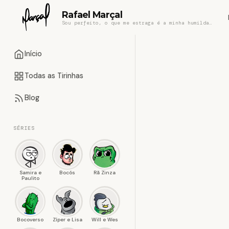
Rafael Marçal
Sou perfeito, o que me estraga é a minha humildade
Início
Todas as Tirinhas
Blog
SÉRIES
Samira e
Bocós
Rã Zinza
Paulito
Bocoverso
Zíper e Lisa
Will e Wes