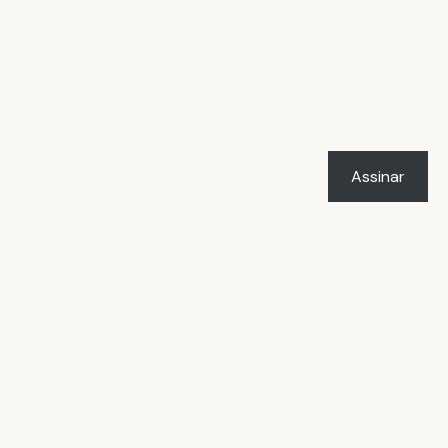
Assinar
LICENÇA
O trabalho
Vacilândia - Todo o humor e
o amor de Rafael Marçal
de
Rafael Marçal
foi licenciado com uma Licença