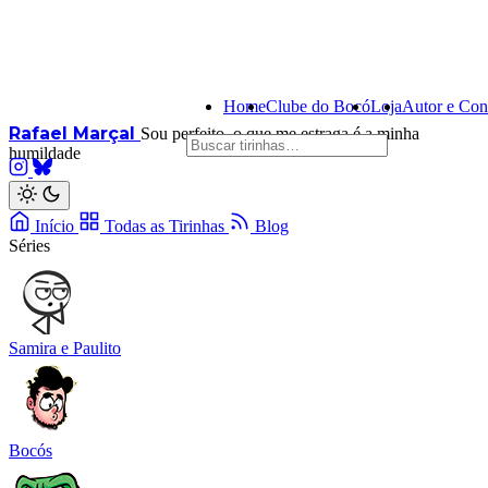
Home
Clube do Bocó
Loja
Autor e Con
Rafael Marçal
Sou perfeito, o que me estraga é a minha
humildade
Início
Todas as Tirinhas
Blog
Séries
Samira e Paulito
Bocós