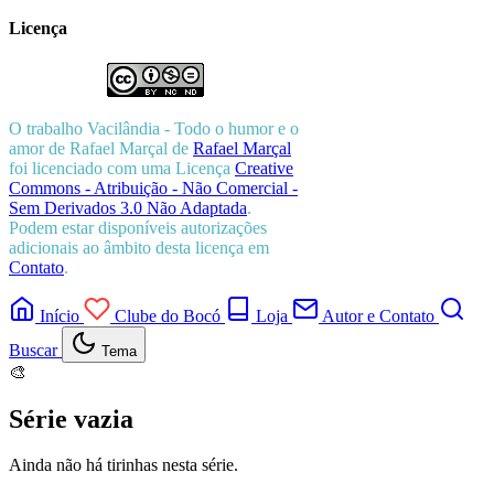
Licença
O trabalho
Vacilândia - Todo o humor e o
amor de Rafael Marçal
de
Rafael Marçal
foi licenciado com uma Licença
Creative
Commons - Atribuição - Não Comercial -
Sem Derivados 3.0 Não Adaptada
.
Podem estar disponíveis autorizações
adicionais ao âmbito desta licença em
Contato
.
Início
Clube do Bocó
Loja
Autor e Contato
Buscar
Tema
🎨
Série vazia
Ainda não há tirinhas nesta série.