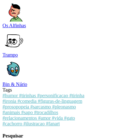
Os Alfinhas
Trampo
Bin & Nário
Tags
#humor
#tirinhas
#personificacao
#tirinha
#ironia
#comedia
#figuras-de-linguagem
#prosopopeia
#sarcasmo
#pleonasmo
#animais
#sapo
#trocadilhos
#relacionamentos
#amor
#vida
#gato
#cachorro
#ilustracao
#fanart
Pesquisar