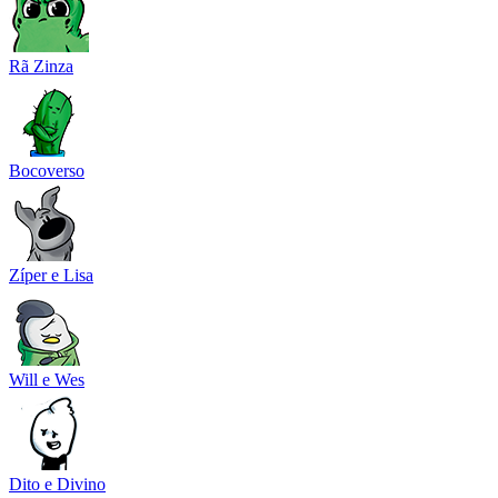
Rã Zinza
Bocoverso
Zíper e Lisa
Will e Wes
Dito e Divino