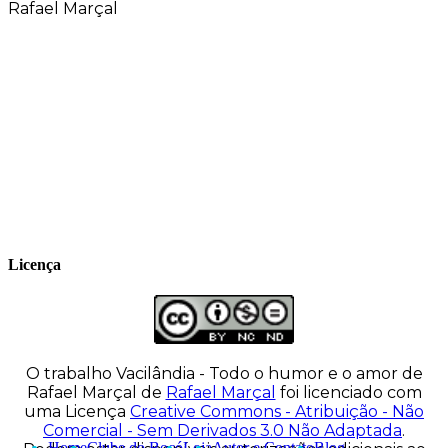
Rafael Marçal
Rafael Marçal é de Hortolândia – SP e faz
quadrinhos e ilustrações desde 2009,
publica seus trabalhos no site
vacilandia.com e nas redes sociais. Já
colaborou com a Revista MAD e licencia
tirinhas para diversos livros didáticos por
todo o Brasil.
Licença
O trabalho
Vacilândia - Todo o humor e o amor de
Rafael Marçal
de
Rafael Marçal
foi licenciado com
uma Licença
Creative Commons - Atribuição - Não
Comercial - Sem Derivados 3.0 Não Adaptada
.
Home
Clube do Bocó
Loja
Autor e Contato
Blog