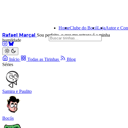
Home
Clube do Bocó
Loja
Autor e Con
Rafael Marçal
Sou perfeito, o que me estraga é a minha
humildade
Início
Todas as Tirinhas
Blog
Séries
Samira e Paulito
Bocós