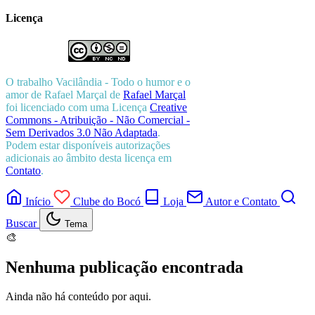
Licença
O trabalho
Vacilândia - Todo o humor e o
amor de Rafael Marçal
de
Rafael Marçal
foi licenciado com uma Licença
Creative
Commons - Atribuição - Não Comercial -
Sem Derivados 3.0 Não Adaptada
.
Podem estar disponíveis autorizações
adicionais ao âmbito desta licença em
Contato
.
Início
Clube do Bocó
Loja
Autor e Contato
Buscar
Tema
🎨
Nenhuma publicação encontrada
Ainda não há conteúdo por aqui.