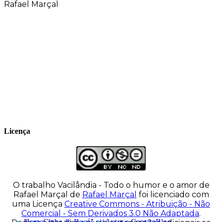
Rafael Marçal
Rafael Marçal é de Hortolândia – SP e faz
quadrinhos e ilustrações desde 2009,
publica seus trabalhos no site
vacilandia.com e nas redes sociais. Já
colaborou com a Revista MAD e licencia
tirinhas para diversos livros didáticos por
todo o Brasil.
Licença
O trabalho
Vacilândia - Todo o humor e o amor de
Rafael Marçal
de
Rafael Marçal
foi licenciado com
uma Licença
Creative Commons - Atribuição - Não
Comercial - Sem Derivados 3.0 Não Adaptada
.
Home
Clube do Bocó
Loja
Autor e Contato
Blog