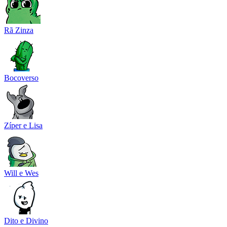
Rã Zinza
Bocoverso
Zíper e Lisa
Will e Wes
Dito e Divino