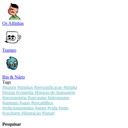
Os Alfinhas
Trampo
Bin & Nário
Tags
#humor
#tirinhas
#personificacao
#tirinha
#ironia
#comedia
#figuras-de-linguagem
#prosopopeia
#sarcasmo
#pleonasmo
#animais
#sapo
#trocadilhos
#relacionamentos
#amor
#vida
#gato
#cachorro
#ilustracao
#fanart
Pesquisar