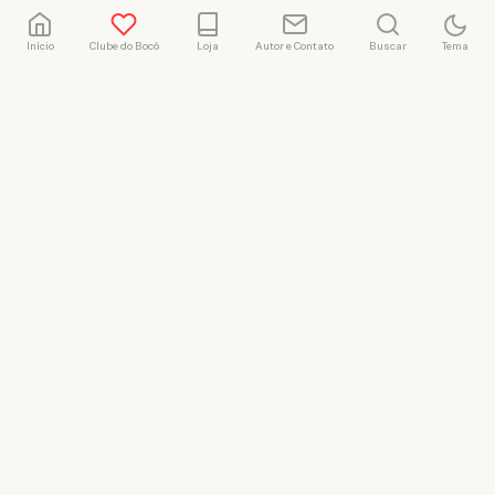
Início
Clube do Bocó
Loja
Autor e Contato
Buscar
Tema
Rafael Marçal
Rafael Marçal é de
Hortolândia – SP e faz
quadrinhos e ilustrações
desde 2009, publica seus
trabalhos no site
vacilandia.com e nas redes
sociais. Já colaborou com a
Revista MAD e licencia
tirinhas para diversos livros
didáticos por todo o Brasil.
LICENÇA