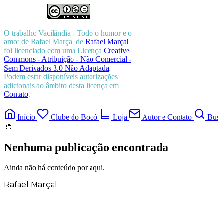
O trabalho
Vacilândia - Todo o humor e o
amor de Rafael Marçal
de
Rafael Marçal
foi licenciado com uma Licença
Creative
Commons - Atribuição - Não Comercial -
Sem Derivados 3.0 Não Adaptada
.
Podem estar disponíveis autorizações
adicionais ao âmbito desta licença em
Contato
.
Início
Clube do Bocó
Loja
Autor e Contato
Bus
🎨
Nenhuma publicação encontrada
Ainda não há conteúdo por aqui.
Rafael Marçal
Rafael Marçal é de Hortolândia – SP e faz
quadrinhos e ilustrações desde 2009,