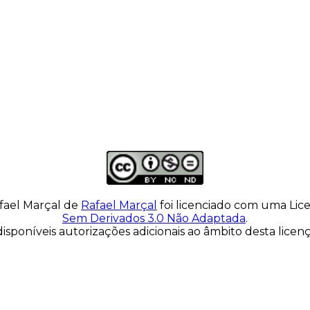
fael Marçal
de
Rafael Marçal
foi licenciado com uma Li
Sem Derivados 3.0 Não Adaptada
.
isponíveis autorizações adicionais ao âmbito desta lice