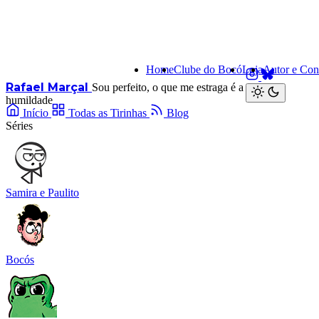
Home
Clube do Bocó
Loja
Autor e Con
Rafael Marçal
Sou perfeito, o que me estraga é a minha
humildade
Início
Todas as Tirinhas
Blog
Séries
Samira e Paulito
Bocós