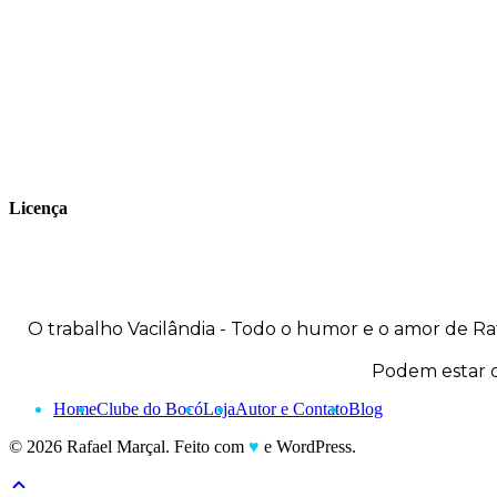
publica seus trabalhos no site
vacilandia.com e nas redes sociais. Já
colaborou com a Revista MAD e licencia
tirinhas para diversos livros didáticos por
todo o Brasil.
Licença
O trabalho
Vacilândia - Todo o humor e o amor de Ra
Podem estar d
Home
Clube do Bocó
Loja
Autor e Contato
Blog
© 2026 Rafael Marçal. Feito com
♥
e WordPress.