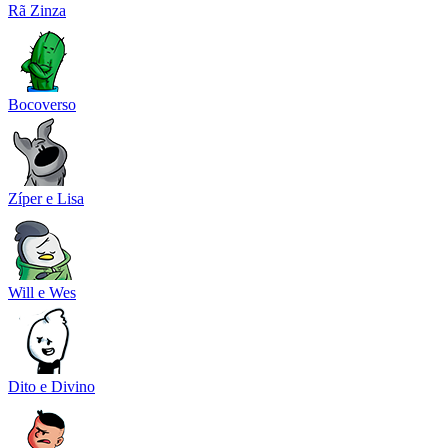
Rã Zinza
Bocoverso
Zíper e Lisa
Will e Wes
Dito e Divino