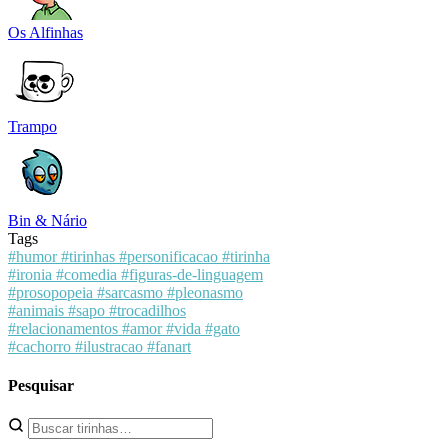
Os Alfinhas
Trampo
Bin & Nário
Tags
#humor
#tirinhas
#personificacao
#tirinha
#ironia
#comedia
#figuras-de-linguagem
#prosopopeia
#sarcasmo
#pleonasmo
#animais
#sapo
#trocadilhos
#relacionamentos
#amor
#vida
#gato
#cachorro
#ilustracao
#fanart
Pesquisar