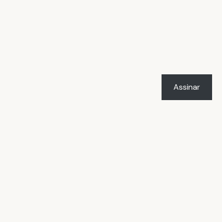
Assinar
LICENÇA
O trabalho
Vacilândia - Todo o humor e
o amor de Rafael Marçal
de
Rafael Marçal
foi licenciado com uma Licença