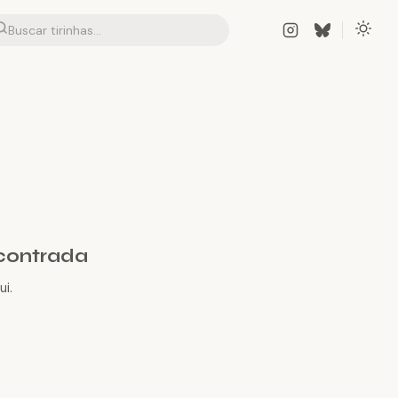
contrada
i.