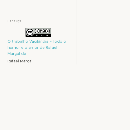
LICENÇA
O trabalho
Vacilândia - Todo o
humor e o amor de Rafael
Marçal
de
Rafael Marçal
foi licenciado com uma Licença
Creative Commons - Atribuição
- Não Comercial - Sem
Rafael Mar
Derivados 3.0 Não Adaptada
Rafael Marçal é
.
e faz quadrinho
Podem estar disponíveis
desde 2009, pu
autorizações adicionais ao
no site vacilan
âmbito desta licença em
sociais. Já col
Contato
MAD e licencia t
.