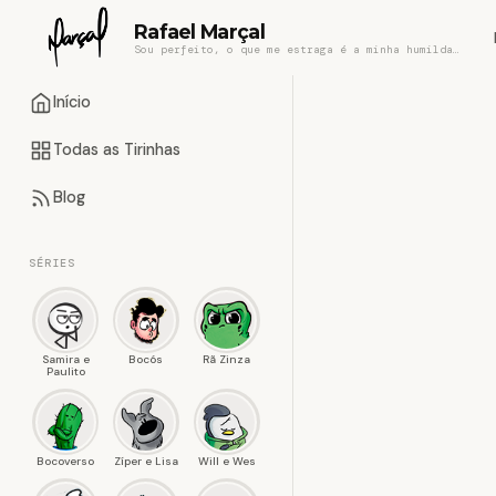
Rafael Marçal
Sou perfeito, o que me estraga é a minha humildade
Início
Todas as Tirinhas
Blog
SÉRIES
Samira e
Bocós
Rã Zinza
Paulito
Bocoverso
Zíper e Lisa
Will e Wes