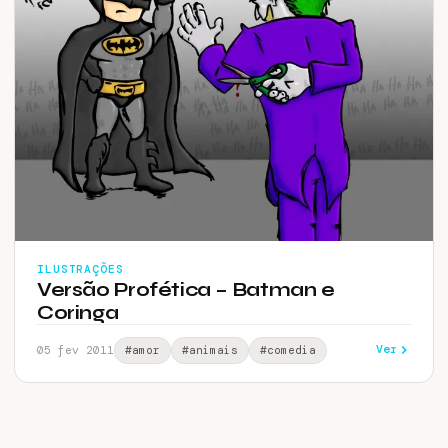
ILUSTRAÇÕES
Versão Profética – Batman e
Coringa
Ver
05 fev 2011
#amor
#animais
#comedia