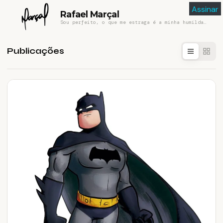
Assinar
Rafael Marçal
Sou perfeito, o que me estraga é a minha humildade
Publicações