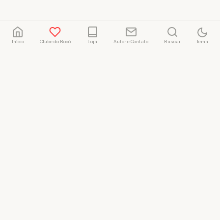
Início
Clube do Bocó
Loja
Autor e Contato
Buscar
Tema
Rafael Marçal
Rafael Marçal é de
Hortolândia – SP e faz
quadrinhos e ilustrações
desde 2009, publica seus
trabalhos no site
vacilandia.com e nas redes
sociais. Já colaborou com a
Revista MAD e licencia
tirinhas para diversos livros
didáticos por todo o Brasil.