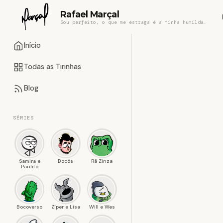
Rafael Marçal
Sou perfeito, o que me estraga é a minha humildade
Início
Todas as Tirinhas
Blog
SÉRIES
Samira e
Bocós
Rã Zinza
Paulito
Bocoverso
Zíper e Lisa
Will e Wes