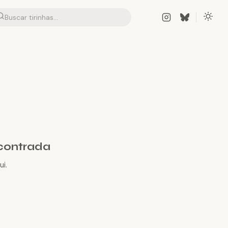
contrada
i.