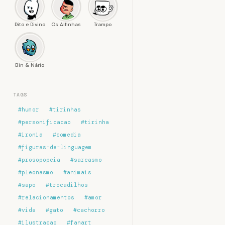
Dito e Divino
Os Alfinhas
Trampo
Bin & Nário
TAGS
#humor
#tirinhas
#personificacao
#tirinha
#ironia
#comedia
#figuras-de-linguagem
#prosopopeia
#sarcasmo
#pleonasmo
#animais
#sapo
#trocadilhos
#relacionamentos
#amor
#vida
#gato
#cachorro
#ilustracao
#fanart