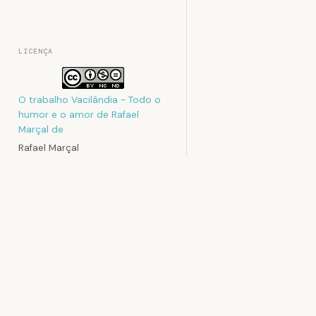
LICENÇA
O trabalho
Vacilândia - Todo o
humor e o amor de Rafael
Marçal
de
Rafael Marçal
foi licenciado com uma Licença
Creative Commons - Atribuição
- Não Comercial - Sem
Rafael Mar
Derivados 3.0 Não Adaptada
Rafael Marçal é
.
e faz quadrinho
Podem estar disponíveis
desde 2009, pu
autorizações adicionais ao
no site vacilan
âmbito desta licença em
sociais. Já col
Contato
MAD e licencia t
.