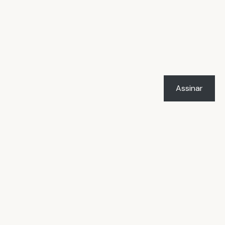
Assinar
LICENÇA
O trabalho
Vacilândia - Todo o humor e
o amor de Rafael Marçal
de
Rafael Marçal
foi licenciado com uma Licença