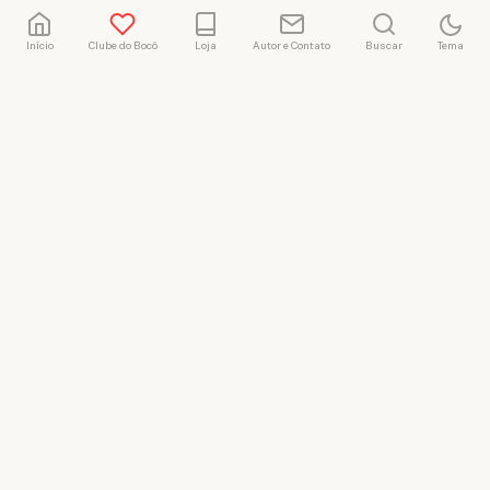
Início
Clube do Bocó
Loja
Autor e Contato
Buscar
Tema
Rafael Marçal
Rafael Marçal é de
Hortolândia – SP e faz
quadrinhos e ilustrações
desde 2009, publica seus
trabalhos no site
vacilandia.com e nas redes
sociais. Já colaborou com a
Revista MAD e licencia
tirinhas para diversos livros
didáticos por todo o Brasil.
LICENÇA