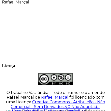
Rafael Marçal
Rafael Marçal é de Hortolândia – SP e faz
quadrinhos e ilustrações desde 2009,
publica seus trabalhos no site
vacilandia.com e nas redes sociais. Já
colaborou com a Revista MAD e licencia
tirinhas para diversos livros didáticos por
todo o Brasil.
Licença
O trabalho
Vacilândia - Todo o humor e o amor de
Rafael Marçal
de
Rafael Marçal
foi licenciado com
uma Licença
Creative Commons - Atribuição - Não
Comercial - Sem Derivados 3.0 Não Adaptada
.
Home
Clube do Bocó
Loja
Autor e Contato
Blog