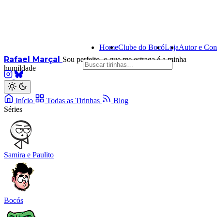
Home
Clube do Bocó
Loja
Autor e Con
Rafael Marçal
Sou perfeito, o que me estraga é a minha
humildade
Início
Todas as Tirinhas
Blog
Séries
Samira e Paulito
Bocós