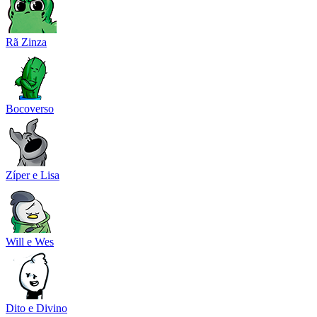
Rã Zinza
Bocoverso
Zíper e Lisa
Will e Wes
Dito e Divino