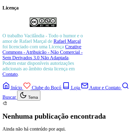
Licença
O trabalho
Vacilândia - Todo o humor e o
amor de Rafael Marçal
de
Rafael Marçal
foi licenciado com uma Licença
Creative
Commons - Atribuição - Não Comercial -
Sem Derivados 3.0 Não Adaptada
.
Podem estar disponíveis autorizações
adicionais ao âmbito desta licença em
Contato
.
Início
Clube do Bocó
Loja
Autor e Contato
Buscar
Tema
🎨
Nenhuma publicação encontrada
Ainda não há conteúdo por aqui.