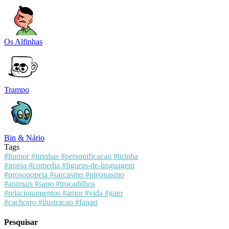
Os Alfinhas
Trampo
Bin & Nário
Tags
#humor
#tirinhas
#personificacao
#tirinha
#ironia
#comedia
#figuras-de-linguagem
#prosopopeia
#sarcasmo
#pleonasmo
#animais
#sapo
#trocadilhos
#relacionamentos
#amor
#vida
#gato
#cachorro
#ilustracao
#fanart
Pesquisar