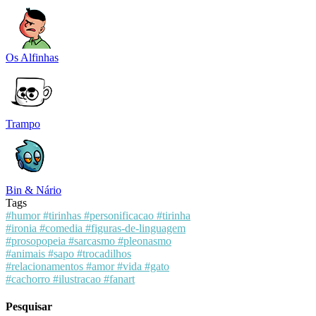
Os Alfinhas
Trampo
Bin & Nário
Tags
#humor
#tirinhas
#personificacao
#tirinha
#ironia
#comedia
#figuras-de-linguagem
#prosopopeia
#sarcasmo
#pleonasmo
#animais
#sapo
#trocadilhos
#relacionamentos
#amor
#vida
#gato
#cachorro
#ilustracao
#fanart
Pesquisar