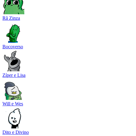
Rã Zinza
Bocoverso
Zíper e Lisa
Will e Wes
Dito e Divino