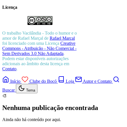
Licença
O trabalho
Vacilândia - Todo o humor e o
amor de Rafael Marçal
de
Rafael Marçal
foi licenciado com uma Licença
Creative
Commons - Atribuição - Não Comercial -
Sem Derivados 3.0 Não Adaptada
.
Podem estar disponíveis autorizações
adicionais ao âmbito desta licença em
Contato
.
Início
Clube do Bocó
Loja
Autor e Contato
Buscar
Tema
🎨
Nenhuma publicação encontrada
Ainda não há conteúdo por aqui.