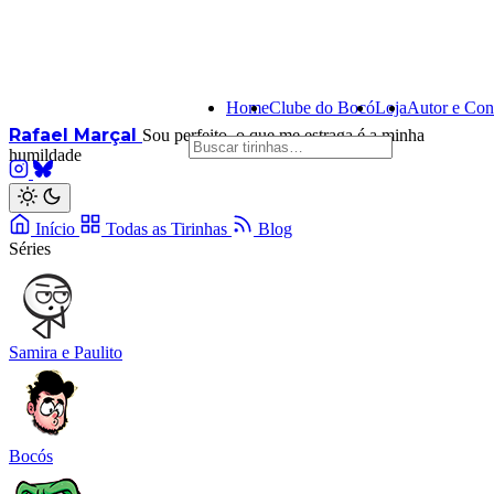
Home
Clube do Bocó
Loja
Autor e Con
Rafael Marçal
Sou perfeito, o que me estraga é a minha
humildade
Início
Todas as Tirinhas
Blog
Séries
Samira e Paulito
Bocós