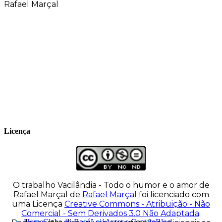
Rafael Marçal
Rafael Marçal é de Hortolândia – SP e faz
quadrinhos e ilustrações desde 2009,
publica seus trabalhos no site
vacilandia.com e nas redes sociais. Já
colaborou com a Revista MAD e licencia
tirinhas para diversos livros didáticos por
todo o Brasil.
Licença
O trabalho
Vacilândia - Todo o humor e o amor de
Rafael Marçal
de
Rafael Marçal
foi licenciado com
uma Licença
Creative Commons - Atribuição - Não
Comercial - Sem Derivados 3.0 Não Adaptada
.
Home
Clube do Bocó
Loja
Autor e Contato
Blog