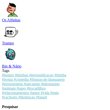
Os Alfinhas
Trampo
Bin & Nário
Tags
#humor
#tirinhas
#personificacao
#tirinha
#ironia
#comedia
#figuras-de-linguagem
#prosopopeia
#sarcasmo
#pleonasmo
#animais
#sapo
#trocadilhos
#relacionamentos
#amor
#vida
#gato
#cachorro
#ilustracao
#fanart
Pesquisar