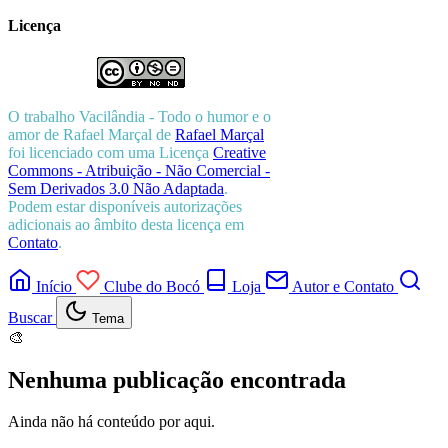
Licença
O trabalho
Vacilândia - Todo o humor e o
amor de Rafael Marçal
de
Rafael Marçal
foi licenciado com uma Licença
Creative
Commons - Atribuição - Não Comercial -
Sem Derivados 3.0 Não Adaptada
.
Podem estar disponíveis autorizações
adicionais ao âmbito desta licença em
Contato
.
Início
Clube do Bocó
Loja
Autor e Contato
Buscar
Tema
🎨
Nenhuma publicação encontrada
Ainda não há conteúdo por aqui.