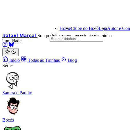
Home
Clube do Bocó
Loja
Autor e Con
Rafael Marçal
Sou perfeito, o que me estraga é a minha
humildade
Início
Todas as Tirinhas
Blog
Séries
Samira e Paulito
Bocós