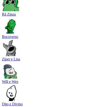
Rã Zinza
Bocoverso
Zíper e Lisa
Will e Wes
Dito e Divino