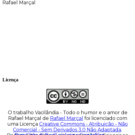
Rafael Marçal
Rafael Marçal é de Hortolândia – SP e faz
quadrinhos e ilustrações desde 2009,
publica seus trabalhos no site
vacilandia.com e nas redes sociais. Já
colaborou com a Revista MAD e licencia
tirinhas para diversos livros didáticos por
todo o Brasil.
Licença
O trabalho
Vacilândia - Todo o humor e o amor de
Rafael Marçal
de
Rafael Marçal
foi licenciado com
uma Licença
Creative Commons - Atribuição - Não
Comercial - Sem Derivados 3.0 Não Adaptada
.
Home
Clube do Bocó
Loja
Autor e Contato
Blog