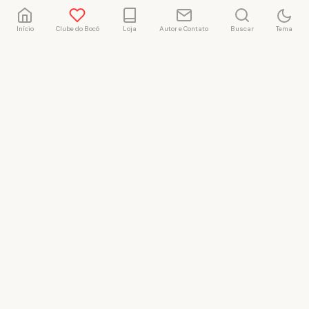
Início
Clube do Bocó
Loja
Autor e Contato
Buscar
Tema
Rafael Marçal
Rafael Marçal é de
Hortolândia – SP e faz
quadrinhos e ilustrações
desde 2009, publica seus
trabalhos no site
vacilandia.com e nas redes
sociais. Já colaborou com a
Revista MAD e licencia
tirinhas para diversos livros
didáticos por todo o Brasil.
LICENÇA