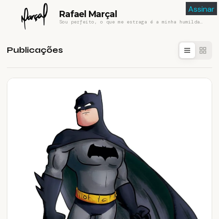
Assinar
Rafael Marçal
Sou perfeito, o que me estraga é a minha humildade
Publicações