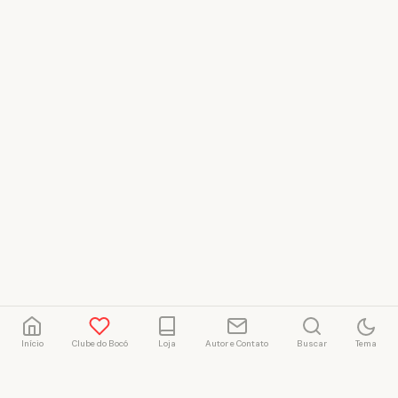
Início
Clube do Bocó
Loja
Autor e Contato
Buscar
Tema