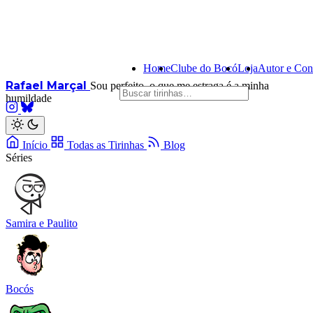
Home
Clube do Bocó
Loja
Autor e Con
Rafael Marçal
Sou perfeito, o que me estraga é a minha
humildade
Início
Todas as Tirinhas
Blog
Séries
Samira e Paulito
Bocós