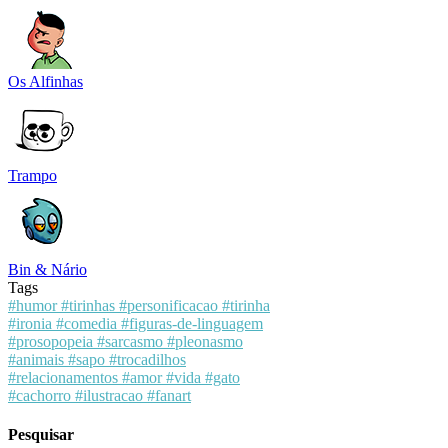
Os Alfinhas
Trampo
Bin & Nário
Tags
#humor
#tirinhas
#personificacao
#tirinha
#ironia
#comedia
#figuras-de-linguagem
#prosopopeia
#sarcasmo
#pleonasmo
#animais
#sapo
#trocadilhos
#relacionamentos
#amor
#vida
#gato
#cachorro
#ilustracao
#fanart
Pesquisar