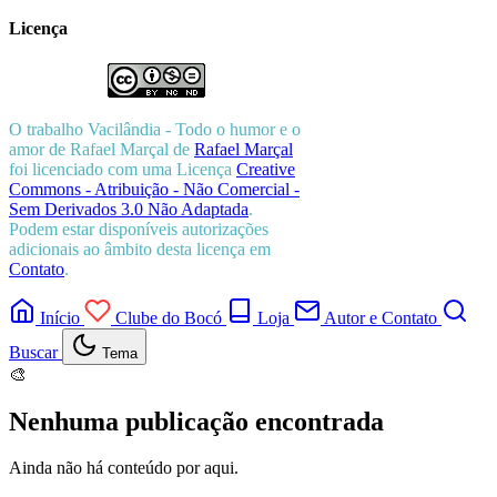
Licença
O trabalho
Vacilândia - Todo o humor e o
amor de Rafael Marçal
de
Rafael Marçal
foi licenciado com uma Licença
Creative
Commons - Atribuição - Não Comercial -
Sem Derivados 3.0 Não Adaptada
.
Podem estar disponíveis autorizações
adicionais ao âmbito desta licença em
Contato
.
Início
Clube do Bocó
Loja
Autor e Contato
Buscar
Tema
🎨
Nenhuma publicação encontrada
Ainda não há conteúdo por aqui.