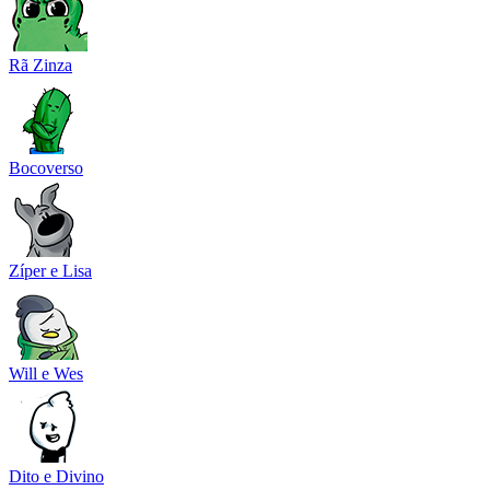
Rã Zinza
Bocoverso
Zíper e Lisa
Will e Wes
Dito e Divino