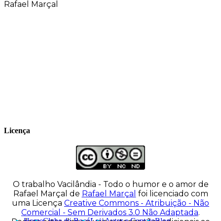
Rafael Marçal
Rafael Marçal é de Hortolândia – SP e faz
quadrinhos e ilustrações desde 2009,
publica seus trabalhos no site
vacilandia.com e nas redes sociais. Já
colaborou com a Revista MAD e licencia
tirinhas para diversos livros didáticos por
todo o Brasil.
Licença
O trabalho
Vacilândia - Todo o humor e o amor de
Rafael Marçal
de
Rafael Marçal
foi licenciado com
uma Licença
Creative Commons - Atribuição - Não
Comercial - Sem Derivados 3.0 Não Adaptada
.
Home
Clube do Bocó
Loja
Autor e Contato
Blog