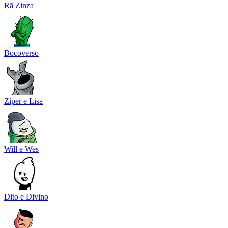
Rã Zinza
Bocoverso
Zíper e Lisa
Will e Wes
Dito e Divino