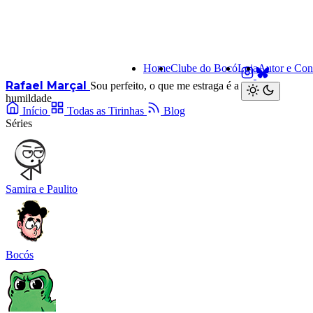
Home
Clube do Bocó
Loja
Autor e Con
Rafael Marçal
Sou perfeito, o que me estraga é a minha
humildade
Início
Todas as Tirinhas
Blog
Séries
Samira e Paulito
Bocós