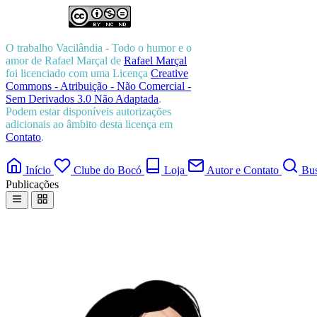
O trabalho
Vacilândia - Todo o humor e o
amor de Rafael Marçal
de
Rafael Marçal
foi licenciado com uma Licença
Creative
Commons - Atribuição - Não Comercial -
Sem Derivados 3.0 Não Adaptada
.
Podem estar disponíveis autorizações
adicionais ao âmbito desta licença em
Contato
.
Início
Clube do Bocó
Loja
Autor e Contato
Bus
Publicações