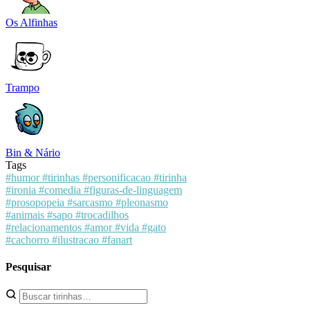
Os Alfinhas
Trampo
Bin & Nário
Tags
#humor
#tirinhas
#personificacao
#tirinha
#ironia
#comedia
#figuras-de-linguagem
#prosopopeia
#sarcasmo
#pleonasmo
#animais
#sapo
#trocadilhos
#relacionamentos
#amor
#vida
#gato
#cachorro
#ilustracao
#fanart
Pesquisar