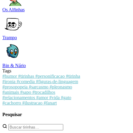
Os Alfinhas
Trampo
Bin & Nário
Tags
#humor
#tirinhas
#personificacao
#tirinha
#ironia
#comedia
#figuras-de-linguagem
#prosopopeia
#sarcasmo
#pleonasmo
#animais
#sapo
#trocadilhos
#relacionamentos
#amor
#vida
#gato
#cachorro
#ilustracao
#fanart
Pesquisar