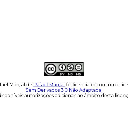
fael Marçal
de
Rafael Marçal
foi licenciado com uma Li
Sem Derivados 3.0 Não Adaptada
.
isponíveis autorizações adicionais ao âmbito desta lice