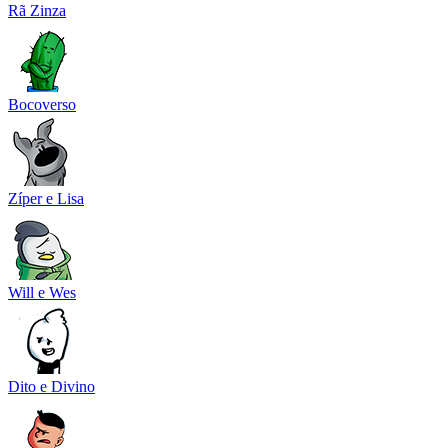
Rã Zinza
Bocoverso
Zíper e Lisa
Will e Wes
Dito e Divino