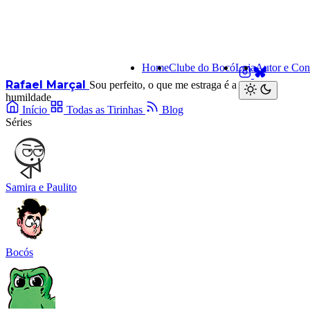
Home
Clube do Bocó
Loja
Autor e Con
Rafael Marçal
Sou perfeito, o que me estraga é a minha
humildade
Início
Todas as Tirinhas
Blog
Séries
Samira e Paulito
Bocós