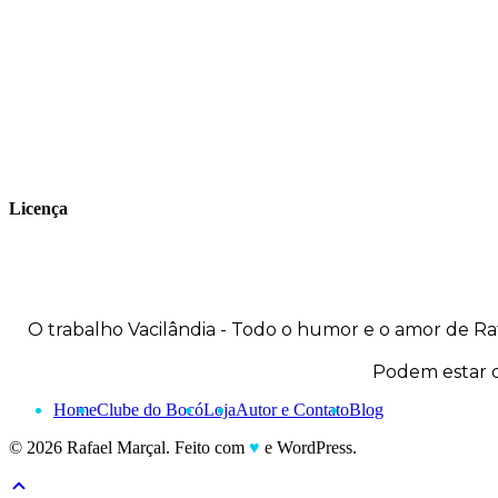
publica seus trabalhos no site
vacilandia.com e nas redes sociais. Já
colaborou com a Revista MAD e licencia
tirinhas para diversos livros didáticos por
todo o Brasil.
Licença
O trabalho
Vacilândia - Todo o humor e o amor de Ra
Podem estar d
Home
Clube do Bocó
Loja
Autor e Contato
Blog
© 2026 Rafael Marçal. Feito com
♥
e WordPress.