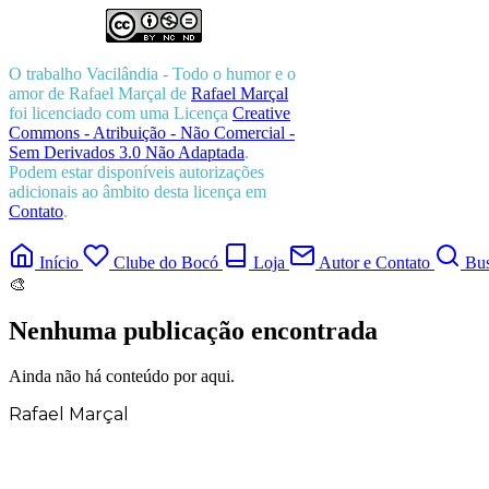
O trabalho
Vacilândia - Todo o humor e o
amor de Rafael Marçal
de
Rafael Marçal
foi licenciado com uma Licença
Creative
Commons - Atribuição - Não Comercial -
Sem Derivados 3.0 Não Adaptada
.
Podem estar disponíveis autorizações
adicionais ao âmbito desta licença em
Contato
.
Início
Clube do Bocó
Loja
Autor e Contato
Bus
🎨
Nenhuma publicação encontrada
Ainda não há conteúdo por aqui.
Rafael Marçal
Rafael Marçal é de Hortolândia – SP e faz
quadrinhos e ilustrações desde 2009,