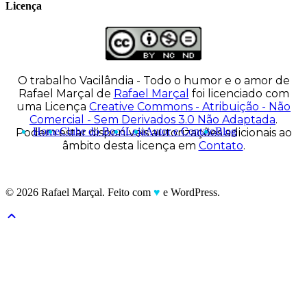
Licença
O trabalho
Vacilândia - Todo o humor e o amor de
Rafael Marçal
de
Rafael Marçal
foi licenciado com
uma Licença
Creative Commons - Atribuição - Não
Comercial - Sem Derivados 3.0 Não Adaptada
.
Home
Clube do Bocó
Loja
Autor e Contato
Blog
Podem estar disponíveis autorizações adicionais ao
âmbito desta licença em
Contato
.
© 2026 Rafael Marçal. Feito com
♥
e WordPress.