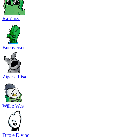
Rã Zinza
Bocoverso
Zíper e Lisa
Will e Wes
Dito e Divino