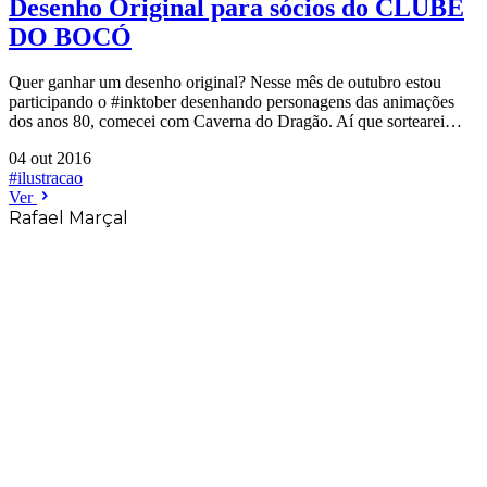
Desenho Original para sócios do CLUBE
DO BOCÓ
Quer ganhar um desenho original? Nesse mês de outubro estou
participando o #inktober desenhando personagens das animações
dos anos 80, comecei com Caverna do Dragão. Aí que sortearei…
04 out 2016
#ilustracao
Ver
Rafael Marçal
Rafael Marçal é de Hortolândia – SP e faz
quadrinhos e ilustrações desde 2009,
publica seus trabalhos no site
vacilandia.com e nas redes sociais. Já
colaborou com a Revista MAD e licencia
tirinhas para diversos livros didáticos por
todo o Brasil.