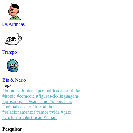
Os Alfinhas
Trampo
Bin & Nário
Tags
#humor
#tirinhas
#personificacao
#tirinha
#ironia
#comedia
#figuras-de-linguagem
#prosopopeia
#sarcasmo
#pleonasmo
#animais
#sapo
#trocadilhos
#relacionamentos
#amor
#vida
#gato
#cachorro
#ilustracao
#fanart
Pesquisar