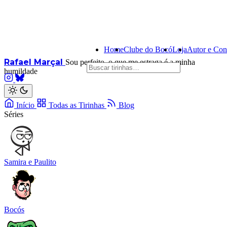
Home
Clube do Bocó
Loja
Autor e Con
Rafael Marçal
Sou perfeito, o que me estraga é a minha
humildade
Início
Todas as Tirinhas
Blog
Séries
Samira e Paulito
Bocós