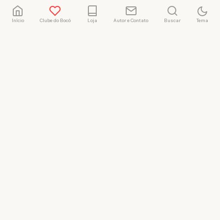
Início
Clube do Bocó
Loja
Autor e Contato
Buscar
Tema
Rafael Marçal
Rafael Marçal é de
Hortolândia – SP e faz
quadrinhos e ilustrações
desde 2009, publica seus
trabalhos no site
vacilandia.com e nas redes
sociais. Já colaborou com a
Revista MAD e licencia
tirinhas para diversos livros
didáticos por todo o Brasil.
LICENÇA